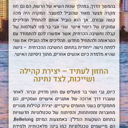
בהמשך הדרך, במהלך שנות השיא של הרשת, הם גם חוו
מקרה מצער מאוד שהוביל למשבר. המקרה היה מכה
קשה עבורם, אך הוא הוביל אותם להתחיל תהליכים
עמוקים של ריפוי אישי. שני וגבי בר פנו לעולמות של
קבלה וחשיבה הכרתית, אשר אפשרו להם להתמודד עם
הטראומה ולהתחיל מחדש. תהליכים אלה הובילו את שני
לפתח גישה ייחודית בתחום החשיבה ההכרתית – גישה
שהיא מלמדת כיום אנשים אחרים, מתוך ניסיונה האישי.
החזון לעתיד – יצירת קהילה
ושייכות, לצד נתינה
כיום, גבי ושני בר פועלים עם חזון מדויק וברור. לאחר
שעברו דרך ארוכה של אתגרים אישיים ועסקיים, הם
מתמקדים בשני תחומים עיקריים: יצירת קהילות מגורים
מחוברות ומפותחות, והפיתוח של טכנולוגיות חדשניות
בתחום השקעות הנדל"ן. באמצעות המיזם BeBelong,
הם מיישמים טכנולוגיות כמו בינה מלאכותית ולמידת