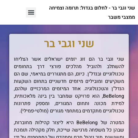
שני וגבי בר - לחלום בגדול: תרומה וצמיחה
ממצבי משבר
שני וגבי בר
שני וגבי בר הם זוג יזמים ישראלים אשר הצליחו
להשתלב ולהוביל מהלכים פורצי דרך בתחומים
טכנולוגיים ובנדל"ן. כיום, הם מתגוררים במיאמי, שם הם
משקיעים ומובילים מיזמים חדשניים בתחום השקעות
הנדל"ן והטכנולוגיה. אחד המיזמים המרכזיים שלהם,
BeBelong, הוא פרויקט שמחבר בין בינה מלאכותית,
למידת מכונה ותחום המגורים, ומספק פתרונות
טכנולוגיים מתקדמים במתחמי מגורים (מולטי-פמילי).
המטרה של BeBelong היא ליצור קהילות מחוברות,
שבהן כל משפחה מרגישה שייכת, חלק מקהילה תומכת
ומשגשגת, תוך ניהול חכם ומתקדם של המתחמים על ידי